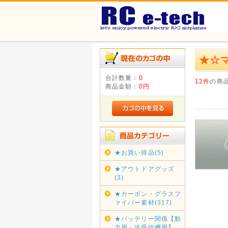
★☆
合計数量：
0
12件
の商
商品金額：
0円
★お買い得品(5)
★アウトドアグッズ
(3)
★カーボン・グラスフ
ァイバー素材(317)
★バッテリー関係【動
力用・送受信機用】