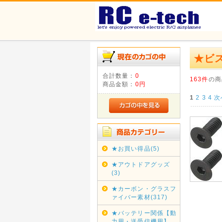
★ビ
合計数量：
0
163件
の商
商品金額：
0円
1
2
3
4
次
★お買い得品(5)
★アウトドアグッズ
(3)
★カーボン・グラスフ
ァイバー素材(317)
★バッテリー関係【動
力用・送受信機用】