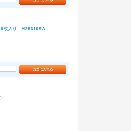
0枚入り M25610SW
り
C