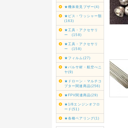
★機体発見ブザー(4)
★ビス・ワッシャー類
(163)
★工具・アクセサリ
ー (158)
★工具・アクセサリ
ー (158)
★フィルム(27)
★バルサ材・航空べニ
ヤ(9)
★ドローン・マルチコ
プター関連商品(256)
★FPV関連商品(29)
★1/8エンジンオフロ
ード(51)
★各種ベアリング(1)