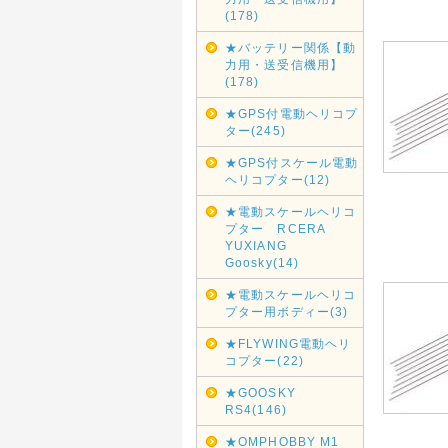
(178)
★バッテリー関係【動
力用・送受信機用】
(178)
★GPS付電動ヘリコプ
ター(245)
★GPS付スケール電動
ヘリコプター(12)
★電動スケールヘリコ
プター RCERA
YUXIANG
Goosky(14)
★電動スケールヘリコ
プター用ボディー(3)
★FLYWING電動ヘリ
コプター(22)
★GOOSKY
RS4(146)
★OMPHOBBY M1