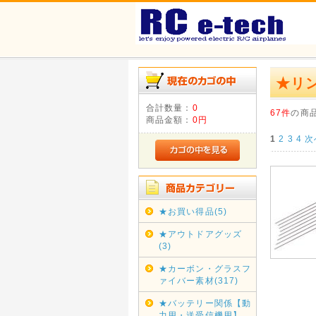
★リ
合計数量：
0
67件
の商
商品金額：
0円
1
2
3
4
次
★お買い得品(5)
★アウトドアグッズ
(3)
★カーボン・グラスフ
ァイバー素材(317)
★バッテリー関係【動
力用・送受信機用】