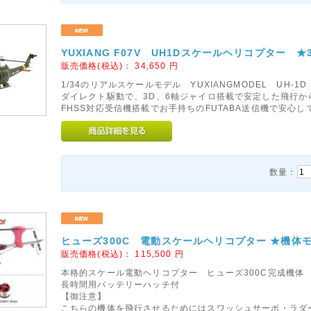
YUXIANG F07V UH1Dスケールヘリコプター
販売価格(税込)：
34,650
円
1/34のリアルスケールモデル YUXIANGMODEL UH
ダイレクト駆動で、3D、6軸ジャイロ搭載で安定した飛行か
FHSS対応受信機搭載でお手持ちのFUTABA送信機で安心
数量：
ヒューズ300C 電動スケールヘリコプター ★機体
販売価格(税込)：
115,500
円
本格的スケール電動ヘリコプター ヒューズ300C完成機体
長時間用バッテリーハッチ付
【御注意】
こちらの機体を飛行させるためにはスワッシュサーボ・ラダーサーボ