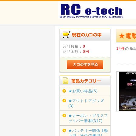
★電動
合計数量：
0
14件
の商
商品金額：
0円
★お買い得品(5)
★アウトドアグッズ
(3)
★カーボン・グラスフ
ァイバー素材(317)
★バッテリー関係【動
力用・送受信機用】