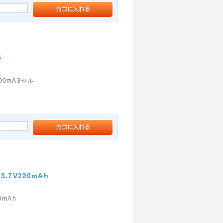
4
00mA3セル
3.7V220mAh
0mAh