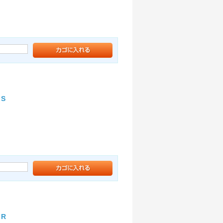
MS
MR