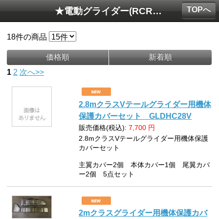
TOPへ
★電動グライダー(RCRCM・TJIRC他)
18
件の商品
価格順
新着順
1
2
次へ>>
2.8mクラスVテールグライダー用機体
保護カバーセット GLDHC28V
販売価格(税込):
7,700
円
2.8mクラスVテールグライダー用機体保護
カバーセット
主翼カバー2個 本体カバー1個 尾翼カバ
ー2個 5点セット
2mクラスグライダー用機体保護カバ