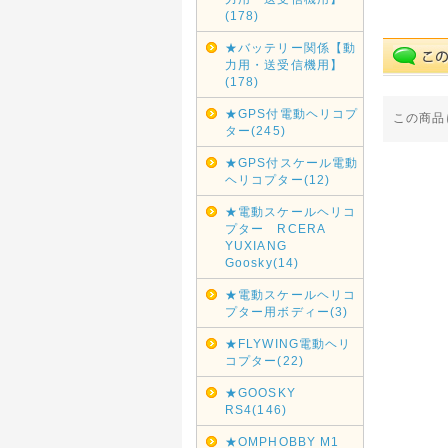
(178)
★バッテリー関係【動
力用・送受信機用】
(178)
★GPS付電動ヘリコプ
この商品
ター(245)
★GPS付スケール電動
ヘリコプター(12)
★電動スケールヘリコ
プター RCERA
YUXIANG
Goosky(14)
★電動スケールヘリコ
プター用ボディー(3)
★FLYWING電動ヘリ
コプター(22)
★GOOSKY
RS4(146)
★OMPHOBBY M1