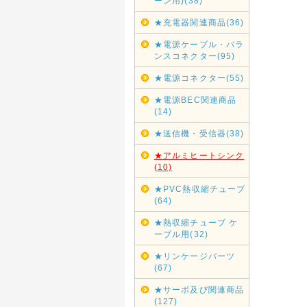
ーン用)(38)
★充電器関連商品(36)
★電源ケーブル・バラ
ンスコネクター(95)
★電源コネクター(55)
★電源BEC関連商品
(14)
★送信機・受信器(38)
★アルミヒートシンク
(10)
★PVC熱収縮チューブ
(64)
★熱収縮チューブ ケ
ーブル用(32)
★リンケージパーツ
(67)
★サーボ及び関連商品
(127)