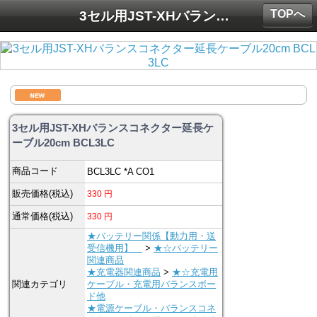
TOPへ
3セル用JST-XHバランスコネクター延長ケーブル20cm BCL3LC
3セル用JST-XHバランスコネクター延長ケ
ーブル20cm BCL3LC
商品コード
BCL3LC *A CO1
販売価格(税込)
330
円
通常価格(税込)
330
円
★バッテリー関係【動力用・送
受信機用】
>
★☆バッテリー
関連商品
★充電器関連商品
>
★☆充電用
関連カテゴリ
ケーブル・充電用バランスボー
ド他
★電源ケーブル・バランスコネ