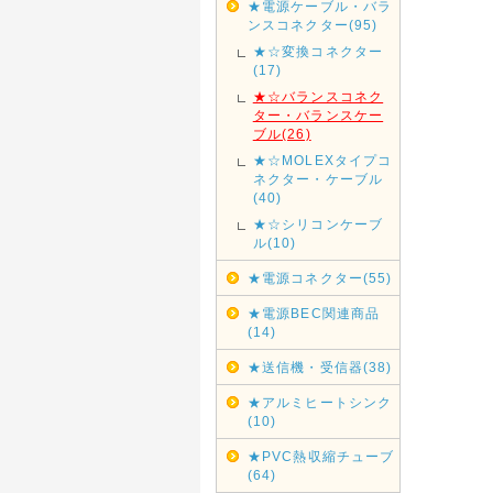
★電源ケーブル・バラ
ンスコネクター(95)
★☆変換コネクター
(17)
★☆バランスコネク
ター・バランスケー
ブル(26)
★☆MOLEXタイプコ
ネクター・ケーブル
(40)
★☆シリコンケーブ
ル(10)
★電源コネクター(55)
★電源BEC関連商品
(14)
★送信機・受信器(38)
★アルミヒートシンク
(10)
★PVC熱収縮チューブ
(64)