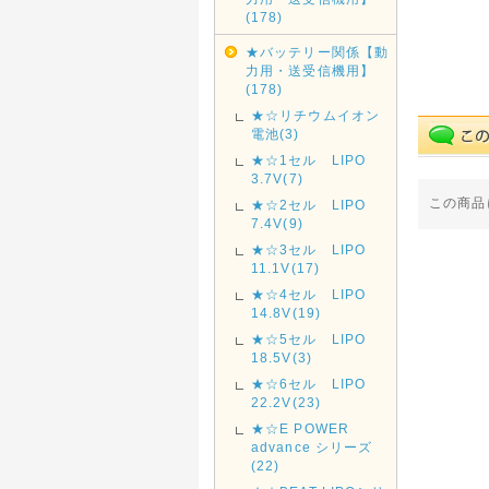
(178)
★バッテリー関係【動
力用・送受信機用】
(178)
★☆リチウムイオン
電池(3)
★☆1セル LIPO
3.7V(7)
この商品
★☆2セル LIPO
7.4V(9)
★☆3セル LIPO
11.1V(17)
★☆4セル LIPO
14.8V(19)
★☆5セル LIPO
18.5V(3)
★☆6セル LIPO
22.2V(23)
★☆E POWER
advance シリーズ
(22)