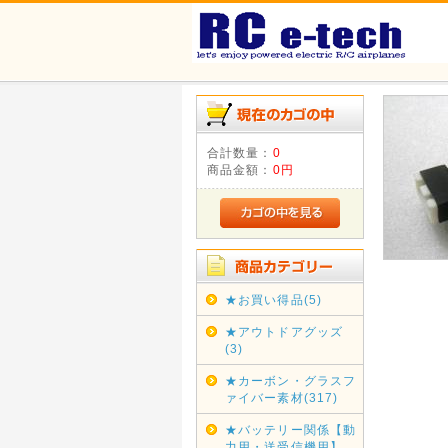
合計数量：
0
商品金額：
0円
★お買い得品(5)
★アウトドアグッズ
(3)
★カーボン・グラスフ
ァイバー素材(317)
★バッテリー関係【動
力用・送受信機用】