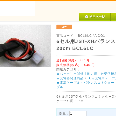
商品コード：
BCL6LC *A CO1
6セル用JST-XHバラ
20cm BCL6LC
通常価格(税込)：
440
円
販売価格(税込)：
440
円
関連カテゴリ：
★バッテリー関係【動力用・送受信
★充電器関連商品
>
★☆充電用ケーブ
★電源ケーブル・バランスコネクター
ブル
6セル用JST-XHバランスコネクター
ケーブル長:20cm
数量：